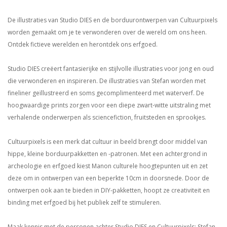
De illustraties van Studio DIES en de borduurontwerpen van Cultuurpixels
worden gemaakt om je te verwonderen over de wereld om ons heen.
Ontdek fictieve werelden en herontdek ons erfgoed.
Studio DIES creëert fantasierijke en stijlvolle illustraties voor jong en oud
die verwonderen en inspireren. De illustraties van Stefan worden met
fineliner geïllustreerd en soms gecomplimenteerd met waterverf. De
hoogwaardige prints zorgen voor een diepe zwart-witte uitstraling met
verhalende onderwerpen als sciencefiction, fruitsteden en sprookjes.
Cultuurpixels is een merk dat cultuur in beeld brengt door middel van
hippe, kleine borduurpakketten en -patronen. Met een achtergrond in
archeologie en erfgoed kiest Manon culturele hoogtepunten uit en zet
deze om in ontwerpen van een beperkte 10cm in doorsnede. Door de
ontwerpen ook aan te bieden in DIY-pakketten, hoopt ze creativiteit en
binding met erfgoed bij het publiek zelf te stimuleren.
Maak kennis met de personen achter Studio DIES en Cultuurpixels: Stefan