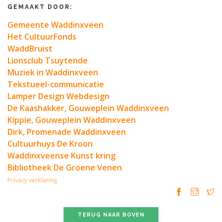
GEMAAKT DOOR:
Gemeente Waddinxveen
Het CultuurFonds
WaddBruist
Lionsclub Tsuytende
Muziek in Waddinxveen
Tekstueel-communicatie
Lamper Design Webdesign
De Kaashakker, Gouweplein Waddinxveen
Kippie, Gouweplein Waddinxveen
Dirk, Promenade Waddinxveen
Cultuurhuys De Kroon
Waddinxveense Kunst kring
Bibliotheek De Groene Venen
Privacy verklaring
TERUG NAAR BOVEN