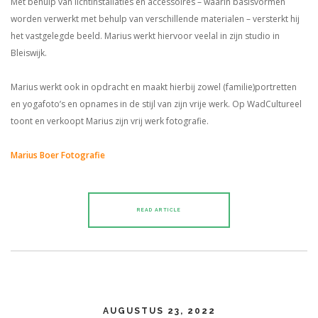
Met behulp van lichtinstallaties en accessoires – waarin basisvormen
worden verwerkt met behulp van verschillende materialen – versterkt hij
het vastgelegde beeld. Marius werkt hiervoor veelal in zijn studio in
Bleiswijk.
Marius werkt ook in opdracht en maakt hierbij zowel (familie)portretten
en yogafoto’s en opnames in de stijl van zijn vrije werk. Op WadCultureel
toont en verkoopt Marius zijn vrij werk fotografie.
Marius Boer Fotografie
READ ARTICLE
AUGUSTUS 23, 2022