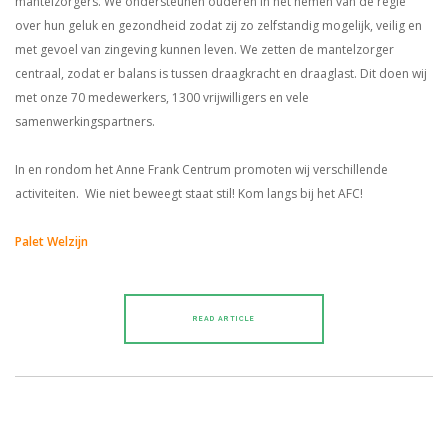
mantelzorgers. We ondersteunen ouderen in het nemen van de regie
over hun geluk en gezondheid zodat zij zo zelfstandig mogelijk, veilig en
met gevoel van zingeving kunnen leven. We zetten de mantelzorger
centraal, zodat er balans is tussen draagkracht en draaglast. Dit doen wij
met onze 70 medewerkers, 1300 vrijwilligers en vele
samenwerkingspartners.
In en rondom het Anne Frank Centrum promoten wij verschillende
activiteiten. Wie niet beweegt staat stil! Kom langs bij het AFC!
Palet Welzijn
READ ARTICLE