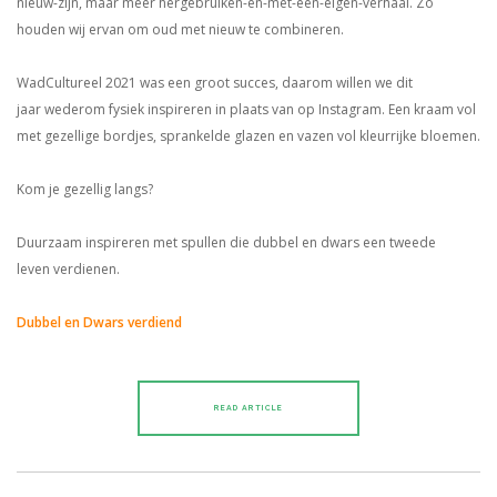
nieuw-zijn, maar meer hergebruiken-en-met-een-eigen-verhaal. Zo
houden wij ervan om oud met nieuw te combineren.
WadCultureel 2021 was een groot succes, daarom willen we dit
jaar wederom fysiek inspireren in plaats van op Instagram. Een kraam vol
met gezellige bordjes, sprankelde glazen en vazen vol kleurrijke bloemen.
Kom je gezellig langs?
Duurzaam inspireren met spullen die dubbel en dwars een tweede
leven verdienen.
Dubbel en Dwars verdiend
READ ARTICLE