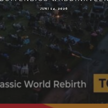
JUNI 14, 2026
dag 12 septembe
WadSportief
Warnaarplantsoe