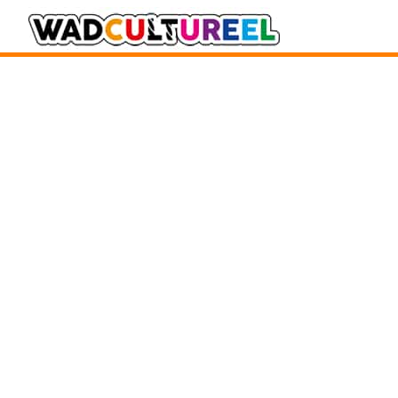
Zater
Kun