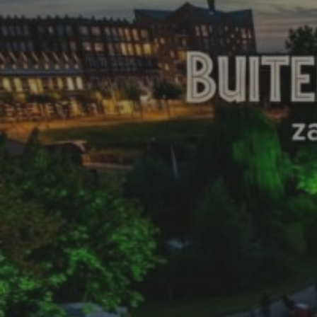
Zater
W