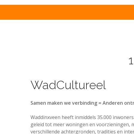
Zater
Wad
1
WadCultureel
Samen maken we verbinding = Anderen ont
Waddinxveen heeft inmiddels 35.000 inwoners. 
geleid tot meer woningen en voorzieningen, m
verschillende achtergronden, tradities en i