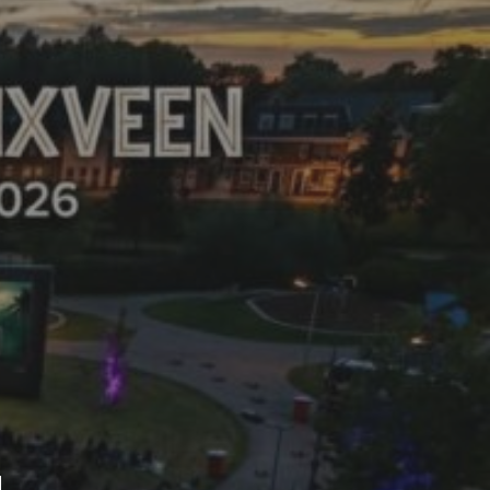
r 2026
t!
N