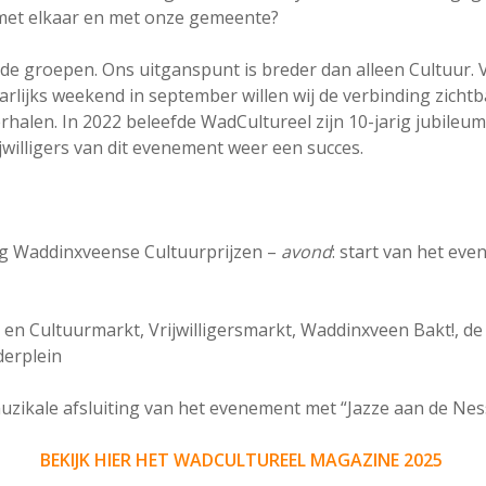
met elkaar en met onze gemeente?
nde groepen. Ons uitganspunt is breder dan alleen Cultuur.
dag 12 septembe
jaarlijks weekend in september willen wij de verbinding zi
erhalen. In 2022 beleefde WadCultureel zijn 10-jarig jubile
Montmartre
ijwilligers van dit evenement weer een succes.
Gouweplein
ng Waddinxveense Cultuurprijzen –
avond
: start van het ev
- en Cultuurmarkt, Vrijwilligersmarkt, Waddinxveen Bakt!, 
derplein
uzikale afsluiting van het evenement met “Jazze aan de Ne
BEKIJK HIER HET WADCULTUREEL MAGAZINE 2025