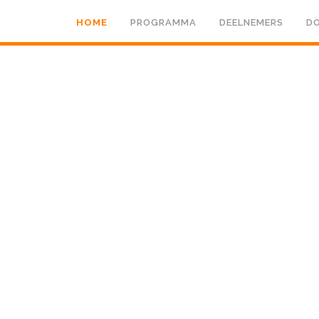
HOME
PROGRAMMA
DEELNEMERS
DO
dag 12 septembe
st- en Cultuurm
Gouweplein