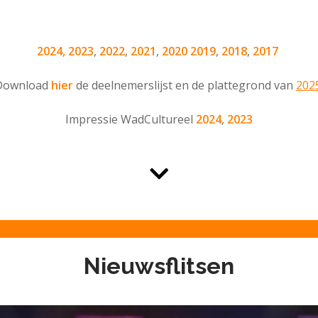
ag 13 september
2024,
2023
,
2022
,
2021
,
2020
2019
,
2018
,
2017
azze aan de Nes
Download
hier
de deelnemerslijst en de plattegrond van
202
caboulevard De 
Impressie WadCultureel
2024
,
2023
Nieuwsflitsen
dag 11 september