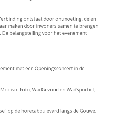
 Verbinding ontstaat door ontmoeting, delen
r 2026
chtbaar maken door inwoners samen te brengen
um. De belangstelling voor het evenement
enement met een Openingsconcert in de
de Mooiste Foto, WadGezond en WadSportief,
sse” op de horecaboulevard langs de Gouwe.