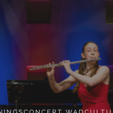
treiking Cultuurpr
ltuurhuys De Kr
rdag 5 september
NINGSCONCERT WADCULTU