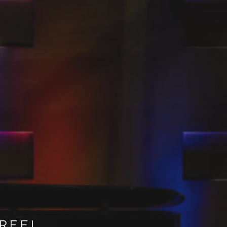
ijs
oon
 2026
REEL