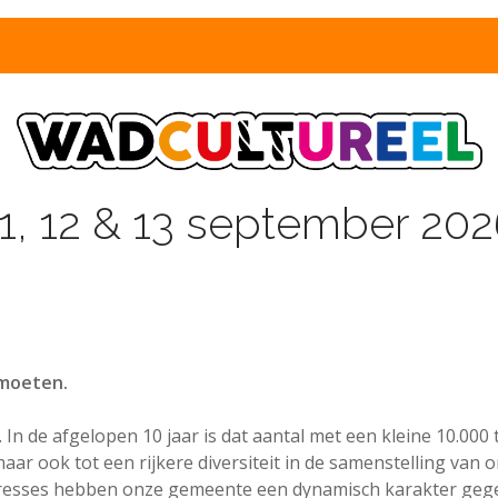
dag 12 septembe
dinxveen Treed
1, 12 & 13 september 20
Warnaarplantsoe
moeten.
In de afgelopen 10 jaar is dat aantal met een kleine 10.000
aar ook tot een rijkere diversiteit in de samenstelling va
nteresses hebben onze gemeente een dynamisch karakter geg