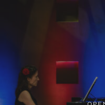
Ui
Cu
Zate
OPE