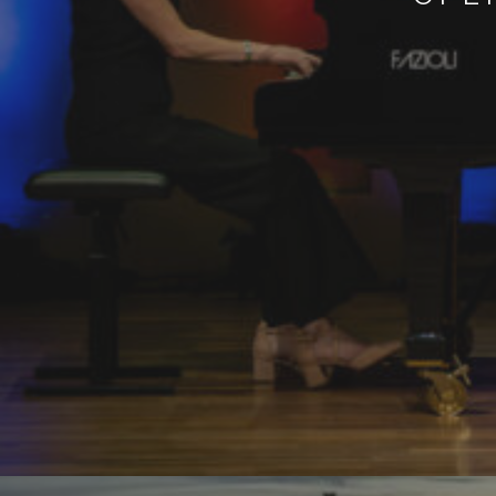
12 
Op