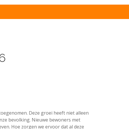
r 2026
t Op
26
n
 toegenomen. Deze groei heeft niet alleen
n onze bevolking. Nieuwe bewoners met
even. Hoe zorgen we ervoor dat al deze