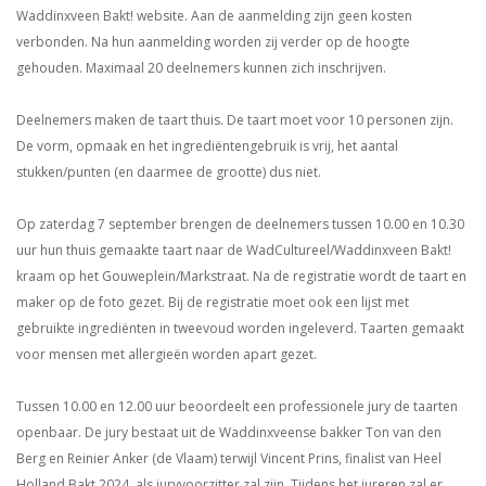
Waddinxveen Bakt! website. Aan de aanmelding zijn geen kosten
verbonden. Na hun aanmelding worden zij verder op de hoogte
gehouden. Maximaal 20 deelnemers kunnen zich inschrijven.
Deelnemers maken de taart thuis. De taart moet voor 10 personen zijn.
De vorm, opmaak en het ingrediëntengebruik is vrij, het aantal
stukken/punten (en daarmee de grootte) dus niet.
Op zaterdag 7 september brengen de deelnemers tussen 10.00 en 10.30
uur hun thuis gemaakte taart naar de WadCultureel/Waddinxveen Bakt!
kraam op het Gouweplein/Markstraat. Na de registratie wordt de taart en
maker op de foto gezet. Bij de registratie moet ook een lijst met
gebruikte ingrediënten in tweevoud worden ingeleverd. Taarten gemaakt
voor mensen met allergieën worden apart gezet.
Tussen 10.00 en 12.00 uur beoordeelt een professionele jury de taarten
openbaar. De jury bestaat uit de Waddinxveense bakker Ton van den
Berg en Reinier Anker (de Vlaam) terwijl Vincent Prins, finalist van Heel
Holland Bakt 2024, als juryvoorzitter zal zijn. Tijdens het jureren zal er