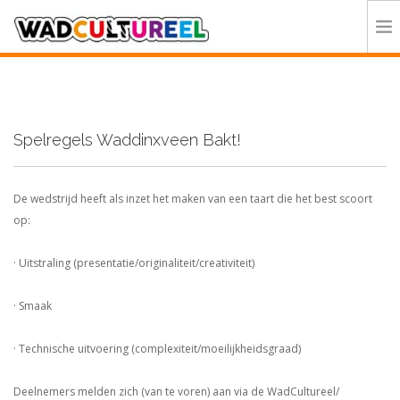
HOME
PROGRAMMA
Spelregels Waddinxveen Bakt!
DEELNEMERS
DOE MEE
De wedstrijd heeft als inzet het maken van een taart die het best scoort
CONTACT
op:
ORGANISATIE
· Uitstraling (presentatie/originaliteit/creativiteit)
· Smaak
· Technische uitvoering (complexiteit/moeilijkheidsgraad)
Deelnemers melden zich (van te voren) aan via de WadCultureel/