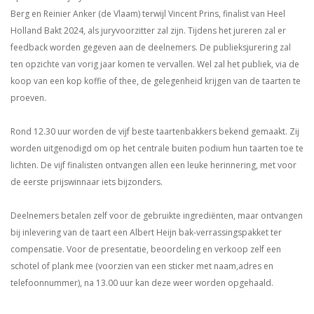
Berg en Reinier Anker (de Vlaam) terwijl Vincent Prins, finalist van Heel
Holland Bakt 2024, als juryvoorzitter zal zijn. Tijdens het jureren zal er
feedback worden gegeven aan de deelnemers. De publieksjurering zal
ten opzichte van vorig jaar komen te vervallen. Wel zal het publiek, via de
koop van een kop koffie of thee, de gelegenheid krijgen van de taarten te
proeven.
Rond 12.30 uur worden de vijf beste taartenbakkers bekend gemaakt. Zij
worden uitgenodigd om op het centrale buiten podium hun taarten toe te
lichten. De vijf finalisten ontvangen allen een leuke herinnering, met voor
de eerste prijswinnaar iets bijzonders.
Deelnemers betalen zelf voor de gebruikte ingrediënten, maar ontvangen
bij inlevering van de taart een Albert Heijn bak-verrassingspakket ter
compensatie. Voor de presentatie, beoordeling en verkoop zelf een
schotel of plank mee (voorzien van een sticker met naam,adres en
telefoonnummer), na 13.00 uur kan deze weer worden opgehaald.