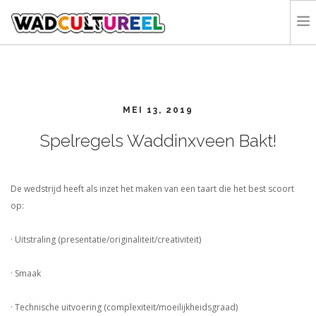
HOME
PROGRAMMA
MEI 13, 2019
DEELNEMERS
DOE MEE
Spelregels Waddinxveen Bakt!
CONTACT
ORGANISATIE
De wedstrijd heeft als inzet het maken van een taart die het best scoort
op:
· Uitstraling (presentatie/originaliteit/creativiteit)
· Smaak
· Technische uitvoering (complexiteit/moeilijkheidsgraad)