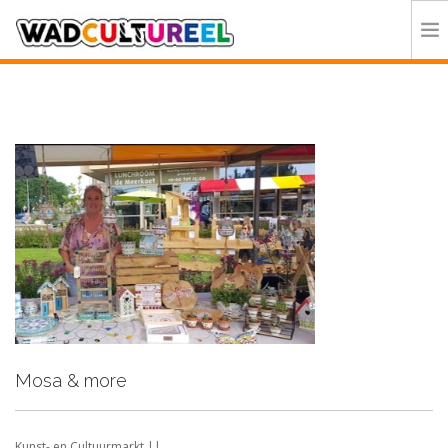
HOME
PROGRAMMA
DEELNEMERS
DOE MEE
CONTACT
ORGANISATIE
Mosa & more
Kunst- en Cultuurmarkt ||