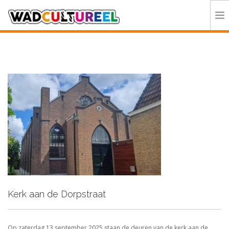
HOME
PROGRAMMA
DEELNEMERS
DOE MEE
CONTACT
ORGANISATIE
Kerk aan de Dorpstraat
Op zaterdag 13 september 2025 staan de deuren van de kerk aan de