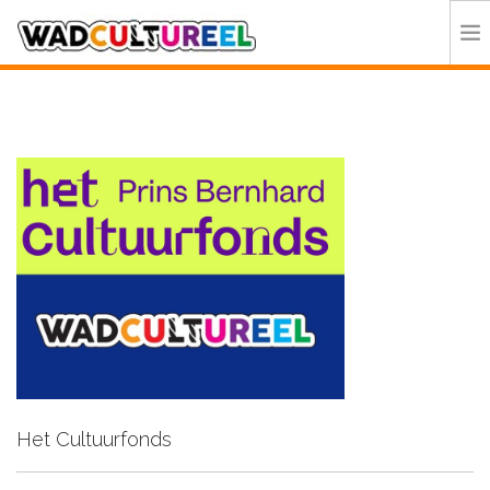
HOME
PROGRAMMA
DEELNEMERS
DOE MEE
CONTACT
ORGANISATIE
Het Cultuurfonds