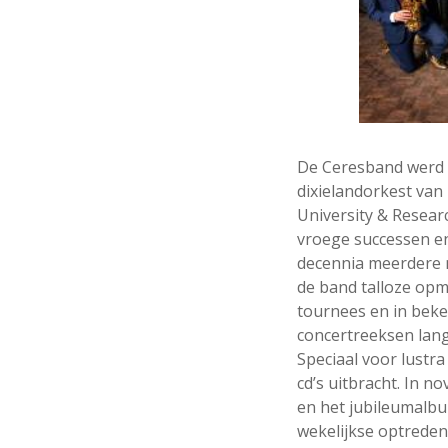
De Ceresband werd 
dixielandorkest van
University & Resear
vroege successen en
decennia meerdere n
de band talloze opm
tournees en in bek
concertreeksen lang
Speciaal voor lustr
cd’s uitbracht. In 
en het jubileumal
wekelijkse optredens