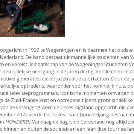
opgericht in 1922 te Wageningen en is daarmee het oudste 
 Nederland. De band bestaat uit mannelijke studenten van
ch en vereist lidmaatschap van de Wageningse Studenten V
 een tijdelijke neergang in de jaren dertig, kende de format
ieuwe generaties die de jazztraditie voortzetten. Door de 
erkelijke optredens, waaronder voor het koninklijk huis, o
ende televisieprogramma’s. Iconische momenten omvatten 
s de Zuid-Franse kust en optredens tijdens grote landelijk
a van de vereniging werd de Ceres BigBand opgericht, die 
november 2022 vierde het orkest haar honderdjarig bestaan 
bum
HONDERD!
. Vandaag de dag is de Ceresband nog altijd ze
 binnen en buiten de sociëteit en een jaarlijkse tournee la