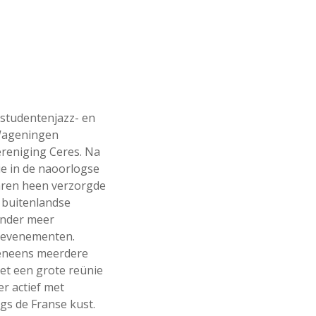
studentenjazz- en
 Wageningen
ereniging Ceres. Na
ie in de naoorlogse
jaren heen verzorgde
p buitenlandse
onder meer
e evenementen.
eveneens meerdere
met een grote reünie
er actief met
ngs de Franse kust.