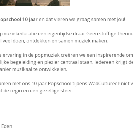
opschool 10 jaar
en dat vieren we graag samen met jou!
ij muziekeducatie een eigentijdse draai. Geen stoffige theori
l veel doen, ontdekken en samen muziek maken.
e ervaring in de popmuziek creëren we een inspirerende o
nlijke begeleiding en plezier centraal staan. Iedereen krijgt 
anier muzikaal te ontwikkelen.
amen met ons 10 jaar Popschool tijdens WadCultureel! niet 
it de regio en een gezellige sfeer.
m Eden