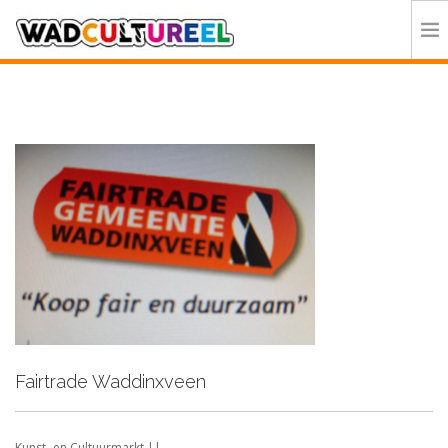
HOME
PROGRAMMA
DEELNEMERS
DOE MEE
CONTACT
ORGANISATIE
Fairtrade Waddinxveen
Kunst- en Cultuurmarkt ||