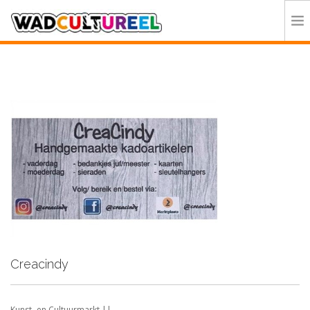
HOME
PROGRAMMA
DEELNEMERS
DOE MEE
CONTACT
ORGANISATIE
Creacindy
Kunst- en Cultuurmarkt ||