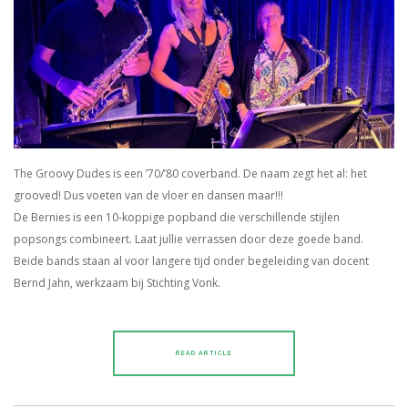
The Groovy Dudes is een ’70/’80 coverband. De naam zegt het al: het
grooved! Dus voeten van de vloer en dansen maar!!!
De Bernies is een 10-koppige popband die verschillende stijlen
popsongs combineert. Laat jullie verrassen door deze goede band.
Beide bands staan al voor langere tijd onder begeleiding van docent
Bernd Jahn, werkzaam bij Stichting Vonk.
READ ARTICLE