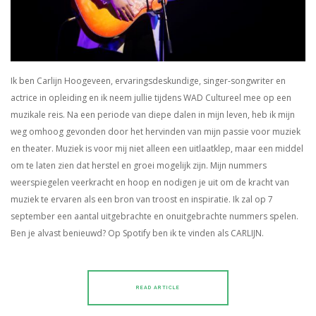
Ik ben Carlijn Hoogeveen, ervaringsdeskundige, singer-songwriter en
actrice in opleiding en ik neem jullie tijdens WAD Cultureel mee op een
muzikale reis. Na een periode van diepe dalen in mijn leven, heb ik mijn
weg omhoog gevonden door het hervinden van mijn passie voor muziek
en theater. Muziek is voor mij niet alleen een uitlaatklep, maar een middel
om te laten zien dat herstel en groei mogelijk zijn. Mijn nummers
weerspiegelen veerkracht en hoop en nodigen je uit om de kracht van
muziek te ervaren als een bron van troost en inspiratie. Ik zal op 7
september een aantal uitgebrachte en onuitgebrachte nummers spelen.
Ben je alvast benieuwd? Op Spotify ben ik te vinden als CARLIJN.
READ ARTICLE