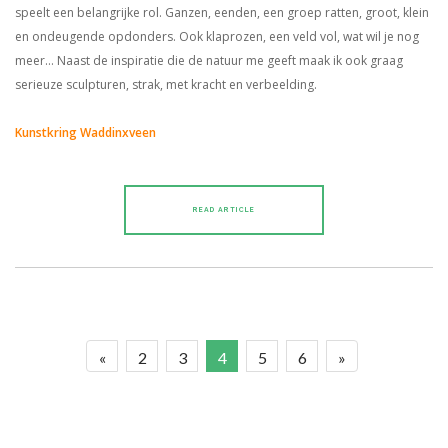
speelt een belangrijke rol. Ganzen, eenden, een groep ratten, groot, klein
en ondeugende opdonders. Ook klaprozen, een veld vol, wat wil je nog
meer… Naast de inspiratie die de natuur me geeft maak ik ook graag
serieuze sculpturen, strak, met kracht en verbeelding.
Kunstkring Waddinxveen
READ ARTICLE
«
2
3
4
5
6
»