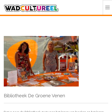
HOME
PROGRAMMA
DEELNEMERS
DOE MEE
CONTACT
ORGANISATIE
Bibliotheek De Groene Venen