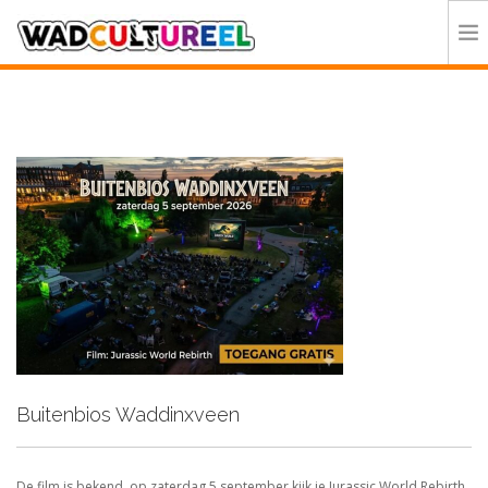
HOME
PROGRAMMA
DEELNEMERS
DOE MEE
CONTACT
ORGANISATIE
Buitenbios Waddinxveen
De film is bekend, op zaterdag 5 september kijk je Jurassic World Rebirth.