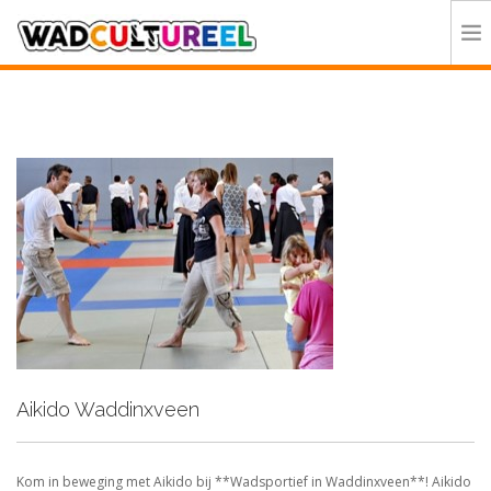
HOME
PROGRAMMA
DEELNEMERS
DOE MEE
CONTACT
ORGANISATIE
Aikido Waddinxveen
Kom in beweging met Aikido bij **Wadsportief in Waddinxveen**! Aikido