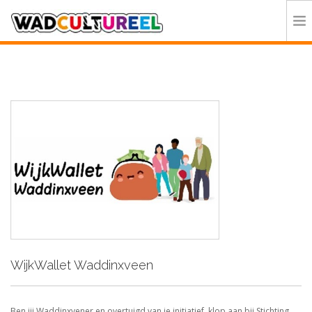
HOME
PROGRAMMA
DEELNEMERS
DOE MEE
CONTACT
ORGANISATIE
WijkWallet Waddinxveen
Ben jij Waddinxvener en overtuigd van je initiatief, klop aan bij Stichting