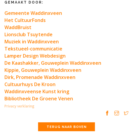
GEMAAKT DOOR:
Gemeente Waddinxveen
Het CultuurFonds
WaddBruist
Lionsclub Tsuytende
Muziek in Waddinxveen
Tekstueel-communicatie
Lamper Design Webdesign
De Kaashakker, Gouweplein Waddinxveen
Kippie, Gouweplein Waddinxveen
Dirk, Promenade Waddinxveen
Cultuurhuys De Kroon
Waddinxveense Kunst kring
Bibliotheek De Groene Venen
Privacy verklaring
TERUG NAAR BOVEN