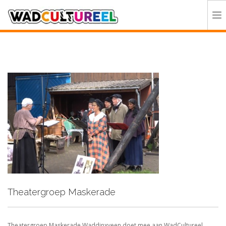
HOME
PROGRAMMA
DEELNEMERS
DOE MEE
CONTACT
ORGANISATIE
Theatergroep Maskerade
Theatergroep Maskerade Waddinxveen doet mee aan WadCultureel