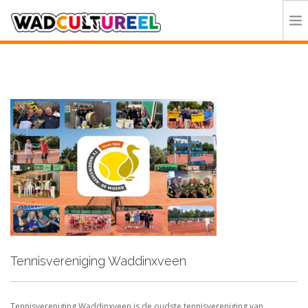
HOME
PROGRAMMA
DEELNEMERS
DOE MEE
CONTACT
ORGANISATIE
Tennisvereniging Waddinxveen
Tennisvereniging Waddinxveen is de oudste tennisvereniging van