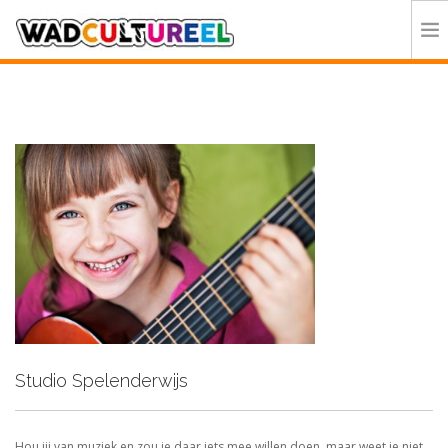
HOME
PROGRAMMA
DEELNEMERS
DOE MEE
CONTACT
ORGANISATIE
Studio Spelenderwijs
Hou jij van muziek en zou je daar iets mee willen doen, maar weet je niet