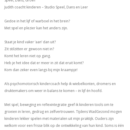
Speel, Dans, Groei!
Judith coacht kinderen – Studio Speel, Dans en Leer
Gedoe in het lijf of warboel in het brein?
Met spel en plezier kan het anders zijn.
Staat je kind vaker ‘aan’ dan uit?
Zit stilzitten er gewoon niet in?
Komt het leren niet op gang.
Heb je het idee dat er meer in zit dat eruit komt?
Kom dan zeker even langs bij mijn kraampje!
Als psychomotorisch kindercoach help ik wiebelkonten, dromers en
druktemakers om weer in balans te komen – in lijf én hoofd.
Met spel, beweging en reflexintegratie geef ik kinderen tools om te
groeien in leren, gedrag en zelfvertrouwen. Tijdens WadGezond mogen
kinderen lekker spelen met materialen uit mijn praktijk. Ouders zijn
welkom voor een frisse blik op de ontwikkeling van hun kind. Soms is één