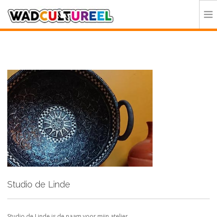
HOME
PROGRAMMA
DEELNEMERS
DOE MEE
CONTACT
ORGANISATIE
Studio de Linde
Studio de Linde is de naam voor mijn atelier.