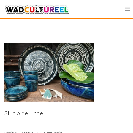
HOME
PROGRAMMA
DEELNEMERS
DOE MEE
CONTACT
ORGANISATIE
Studio de Linde
Deelnemer Kunst- en Cultuurmarkt