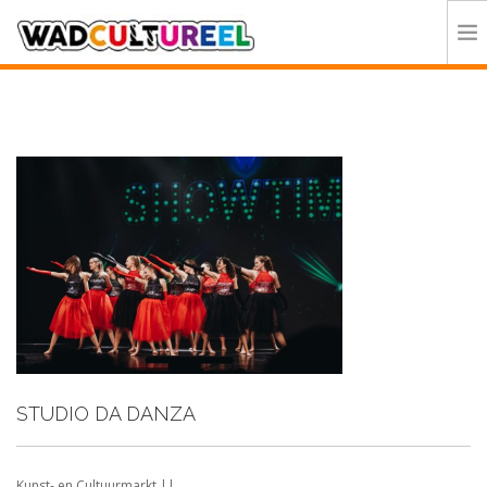
HOME
PROGRAMMA
DEELNEMERS
DOE MEE
CONTACT
ORGANISATIE
STUDIO DA DANZA
Kunst- en Cultuurmarkt ||