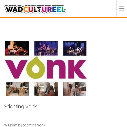
HOME
PROGRAMMA
DEELNEMERS
DOE MEE
CONTACT
ORGANISATIE
Stichting Vonk
Welkom bij Stichting Vonk