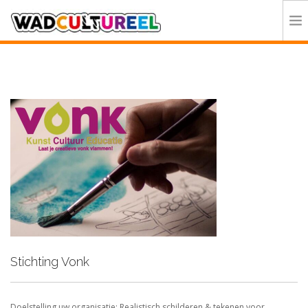
HOME
PROGRAMMA
DEELNEMERS
DOE MEE
CONTACT
ORGANISATIE
Stichting Vonk
Doelstelling uw organisatie: Realistisch schilderen & tekenen voor