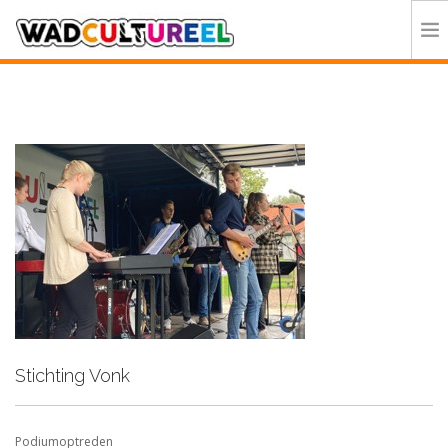
HOME
PROGRAMMA
DEELNEMERS
DOE MEE
CONTACT
ORGANISATIE
Stichting Vonk
Podiumoptreden