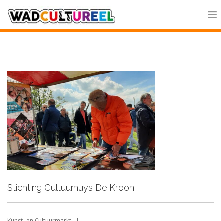
HOME
PROGRAMMA
DEELNEMERS
DOE MEE
CONTACT
ORGANISATIE
Stichting Cultuurhuys De Kroon
Kunst- en Cultuurmarkt ||