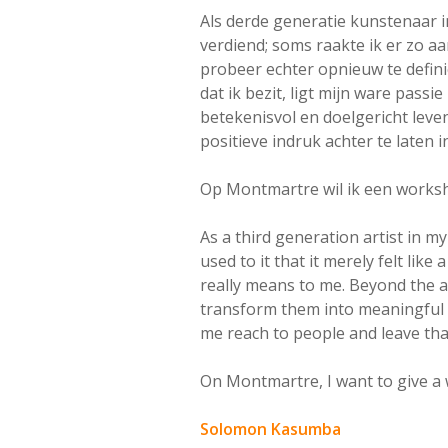
Als derde generatie kunstenaar i
verdiend; soms raakte ik er zo aa
probeer echter opnieuw te defini
dat ik bezit, ligt mijn ware pas
betekenisvol en doelgericht leve
positieve indruk achter te laten i
Op Montmartre wil ik een works
As a third generation artist in m
used to it that it merely felt lik
really means to me. Beyond the art
transform them into meaningful a
me reach to people and leave that
On Montmartre, I want to give a
Solomon Kasumba