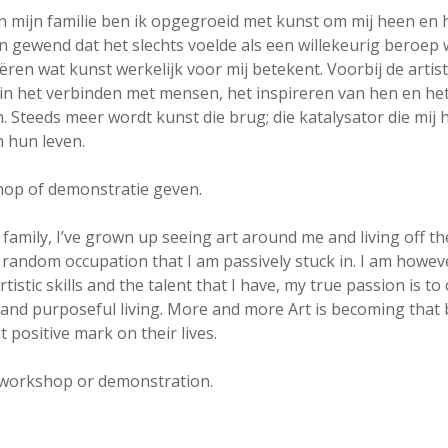
n mijn familie ben ik opgegroeid met kunst om mij heen en 
n gewend dat het slechts voelde als een willekeurig beroep w
ëren wat kunst werkelijk voor mij betekent. Voorbij de artis
sie in het verbinden met mensen, het inspireren van hen en 
n. Steeds meer wordt kunst die brug; die katalysator die mij
n hun leven.
hop of demonstratie geven.
y family, I’ve grown up seeing art around me and living off t
e a random occupation that I am passively stuck in. I am howev
istic skills and the talent that I have, my true passion is t
nd purposeful living. More and more Art is becoming that br
 positive mark on their lives.
 workshop or demonstration.