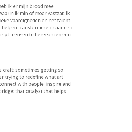
heb ik er mijn brood mee
aarin ik min of meer vastzat. Ik
tieke vaardigheden en het talent
het helpen transformeren naar een
 helpt mensen te bereiken en een
he craft; sometimes getting so
er trying to redefine what art
o connect with people, inspire and
idge; that catalyst that helps