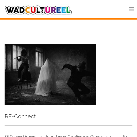
HOME
PROGRAMMA
DEELNEMERS
DOE MEE
CONTACT
ORGANISATIE
RE-Connect
RE-Connect is gemaakt door danser Carolien van Os en muzikant Lydia