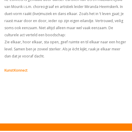
van Mourik i.s.m. choreograaf en artistiek leider Miranda Heemskerk. In
duet-vorm raakt (live)muziek en dans elkaar. Zoals het in ’t leven gaat; Je
raast maar door en door, ieder op zijn eigen eilandje. Vertrouwd, veilig
soms ook eenzaam. Niet altijd alleen maar wel vaak eenzaam. De
culturele act verteld een boodschap:
Zie elkaar, hoor elkaar, sta open, geef ruimte en til elkaar naar een hoger
level. Samen ben je zoveel sterker. Als je ècht kijkt, raak je elkaar meer
dan dat je vooraf dacht.
KunstKonnect