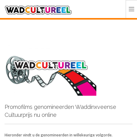
HOME
PROGRAMMA
DEELNEMERS
DOE MEE
CONTACT
ORGANISATIE
Promofilms genomineerden Waddinxveense
Cultuurprijs nu online
Hieronder vindt u de genomineerden in willekeurige volgorde.