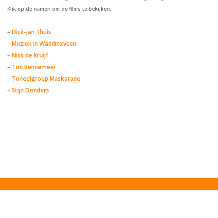
Klik op de namen om de films te bekijken:
–
Dick-jan Thuis
–
Muziek in Waddinxveen
–
Nick de Kruijf
–
Ton Bennemeer
–
Toneelgroep Maskarade
–
Stijn Donders