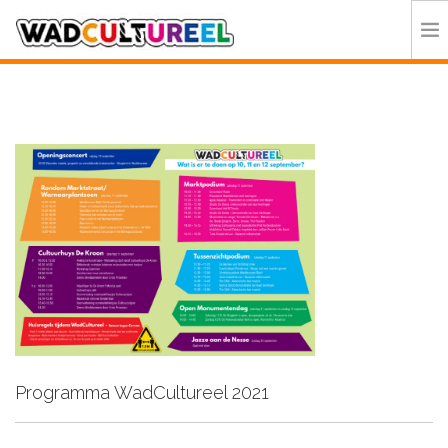
HOME
PROGRAMMA
DEELNEMERS
DOE MEE
CONTACT
ORGANISATIE
Programma WadCultureel 2021