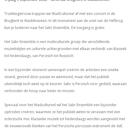
Traditiegetrouw trappen we WadCultureel af met een concert in de
Brugkerk te Waddinxveen. In dit monument aan de voet van de Hefbrug
kun je luisteren naar het Sabr Ensemble. De toegang is gratis.
Het Sabr Ensemble is een multiculturele groep die verschillende
muziekstijlen en culturele achtergronden met elkaar verbindt: van klassiek
tot hedendaags, van Perzisch tot Russisch.
In een bijzonder vloeiend samenspel creëren de artiesten een unieke
sound, gevoed door passie en weemoed, maar dat het publiek
uiteindelijk toch weet op te beuren. Sabr is Perzisch voor geduld, waaraan
verbonden de hoop naar beter en mooier.
Speciaal voor het Wadcultureel wil het Sabr Ensemble een bijzonder
optreden creëren, waarmee ze het publiek weten te verassen met een
eclectische mix. Klassieke muziek tot hedendaags worden aangevuld met
de eeuwenoude klanken van het Perzische percussie-instrument de daf,