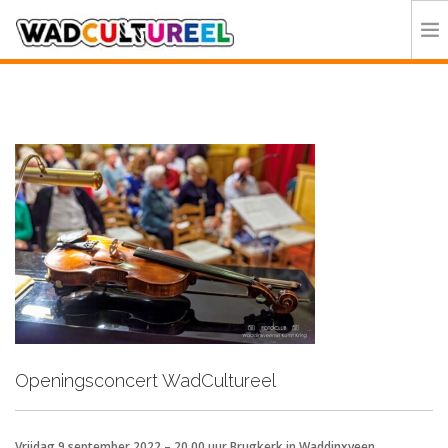
HOME
PROGRAMMA
DEELNEMERS
DOE MEE
CONTACT
ORGANISATIE
Openingsconcert WadCultureel
Vrijdag 9 september 2022 – 20.00 uur Brugkerk in Waddinxveen