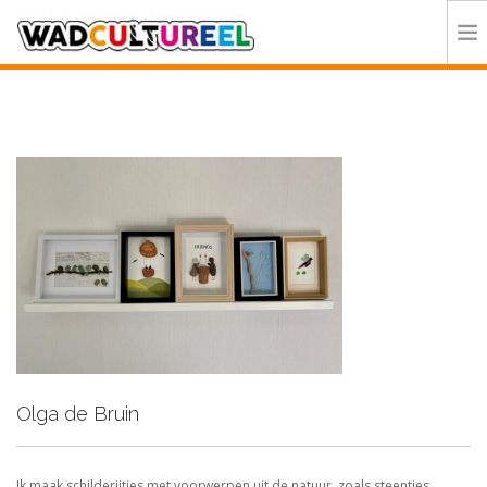
HOME
PROGRAMMA
DEELNEMERS
DOE MEE
CONTACT
ORGANISATIE
Olga de Bruin
Ik maak schilderijtjes met voorwerpen uit de natuur, zoals steentjes,