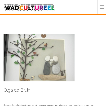
HOME
PROGRAMMA
DEELNEMERS
DOE MEE
CONTACT
ORGANISATIE
Olga de Bruin
Ik maak schilderijtjes met voorwerpen uit de natuur, zoals steentjes,