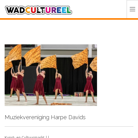
HOME
PROGRAMMA
DEELNEMERS
DOE MEE
CONTACT
ORGANISATIE
Muziekvereniging Harpe Davids
Kunst- en Cultuurmarkt ||