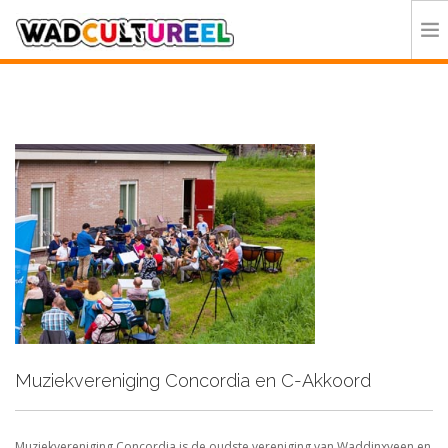
HOME
PROGRAMMA
DEELNEMERS
DOE MEE
CONTACT
ORGANISATIE
Muziekvereniging Concordia en C-Akkoord
Muziekvereniging Concordia is de oudste vereniging van Waddinxveen en