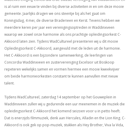
is al ruim een eeuw te vinden bij diverse activiteiten in en om deze mooie
gemeente. Jaarlijks dragen we ons steentje bij als het gaat om
Koningsdag, 4 mei, de diverse Braderieen en Kerst. Tevens hebben we
meerdere keren per jaar een verenigingsoptreden in Waddinxveen
waarop we zowel onze harmonie als ons prachtige opleidingsorkest C-
Akkoord laten zien. Tijdens WadCultureel presenteren wij u dit mooie
Opleidingsorkest C-Akkoord, aangevuld met de leden uit de harmonie.
Het C-Akkoord is een bijzondere samenwerking, de leerlingen van
Concordia Waddinxveen en zustervereniging Excelsior uit Boskoop
repeteren wekelijks samen en vormen hiermee een mooie kweekvijver
om beide harmonieorkesten constant te kunnen aanvullen met nieuw
talent.
Tijdens WadCultureel, zaterdag 14 september op het Gouweplein in
Waddinxveen zullen wij u gedurende een uur meenemen in de muziek die
opleidingsorkest C-Akkoord het komend seizoen voor u in petto heeft.
Dat is enerzijds filmmuziek, denk aan Hercules, Alladin en the Lion King. C-
Akkoord is ook gek op pop-muziek, stukken als Hey Brother, Viva la Vida,