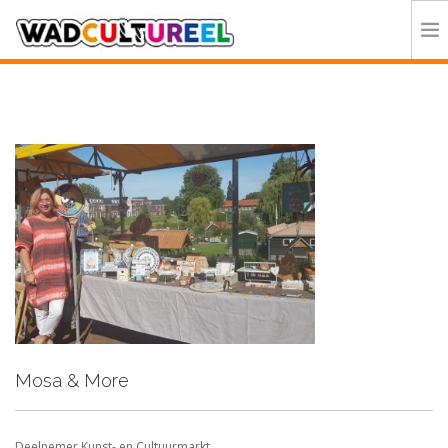
HOME
PROGRAMMA
DEELNEMERS
DOE MEE
CONTACT
ORGANISATIE
Mosa & More
Deelnemer Kunst- en Cultuurmarkt