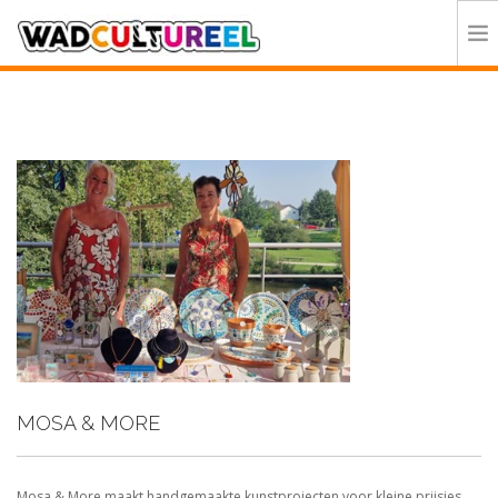
HOME
PROGRAMMA
DEELNEMERS
DOE MEE
CONTACT
ORGANISATIE
MOSA & MORE
Mosa & More maakt handgemaakte kunstprojecten voor kleine prijsjes.