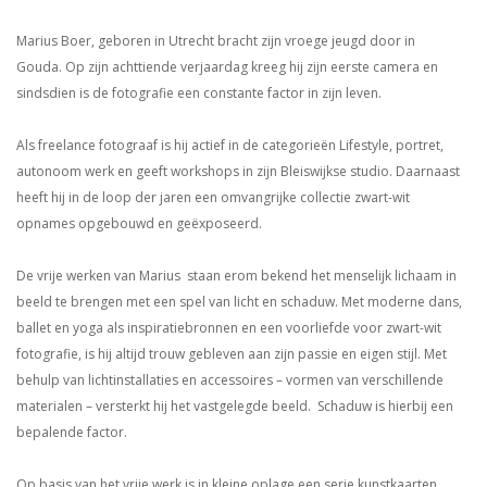
Marius Boer, geboren in Utrecht bracht zijn vroege jeugd door in
Gouda. Op zijn achttiende verjaardag kreeg hij zijn eerste camera en
sindsdien is de fotografie een constante factor in zijn leven.
Als freelance fotograaf is hij actief in de categorieën Lifestyle, portret,
autonoom werk en geeft workshops in zijn Bleiswijkse studio. Daarnaast
heeft hij in de loop der jaren een omvangrijke collectie zwart-wit
opnames opgebouwd en geëxposeerd.
De vrije werken van Marius staan erom bekend het menselijk lichaam in
beeld te brengen met een spel van licht en schaduw. Met moderne dans,
ballet en yoga als inspiratiebronnen en een voorliefde voor zwart-wit
fotografie, is hij altijd trouw gebleven aan zijn passie en eigen stijl. Met
behulp van lichtinstallaties en accessoires – vormen van verschillende
materialen – versterkt hij het vastgelegde beeld. Schaduw is hierbij een
bepalende factor.
Op basis van het vrije werk is in kleine oplage een serie kunstkaarten