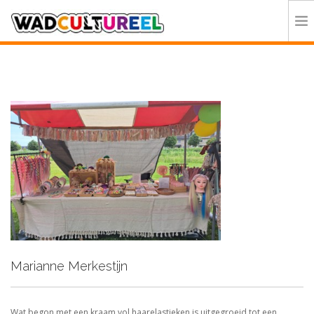
HOME
PROGRAMMA
DEELNEMERS
DOE MEE
CONTACT
ORGANISATIE
Marianne Merkestijn
Wat begon met een kraam vol haarelastieken is uitgegroeid tot een