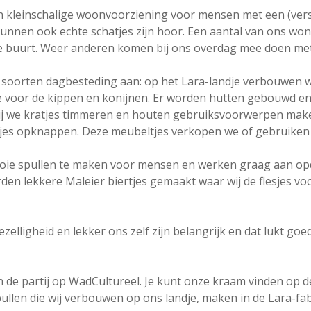
en kleinschalige woonvoorziening voor mensen met een (vers
nnen ook echte schatjes zijn hoor. Een aantal van ons wo
e buurt. Weer anderen komen bij ons overdag mee doen met
e soorten dagbesteding aan: op het Lara-landje verbouwen w
voor de kippen en konijnen. Er worden hutten gebouwd en ge
 we kratjes timmeren en houten gebruiksvoorwerpen maken,
es opknappen. Deze meubeltjes verkopen we of gebruiken w
oie spullen te maken voor mensen en werken graag aan opd
rden lekkere Maleier biertjes gemaakt waar wij de flesjes v
zelligheid en lekker ons zelf zijn belangrijk en dat lukt goed
n de partij op WadCultureel. Je kunt onze kraam vinden op 
ullen die wij verbouwen op ons landje, maken in de Lara-fab