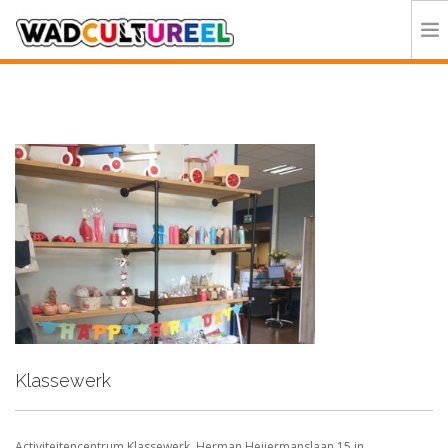
HOME
PROGRAMMA
DEELNEMERS
DOE MEE
CONTACT
ORGANISATIE
Klassewerk
Activiteitencentrum Klassewerk, Herman Heijermanslaan 15 in