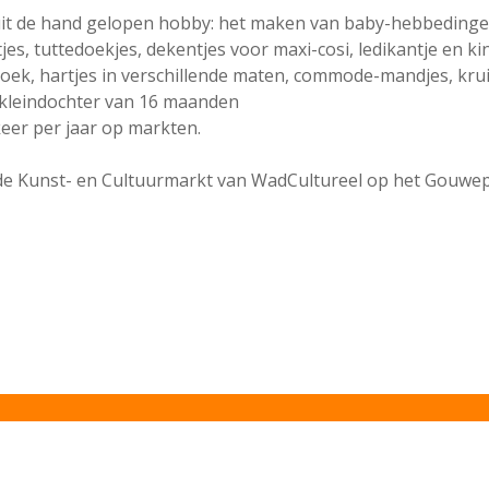
it de hand gelopen hobby: het maken van baby-hebbedingetj
es, tuttedoekjes, dekentjes voor maxi-cosi, ledikantje en 
ek, hartjes in verschillende maten, commode-mandjes, krui
n kleindochter van 16 maanden
 keer per jaar op markten.
de Kunst- en Cultuurmarkt van WadCultureel op het Gouwep