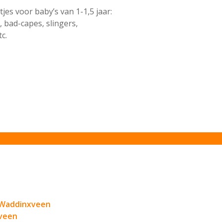
es voor baby’s van 1-1,5 jaar:
 bad-capes, slingers,
c.
 Waddinxveen
xveen