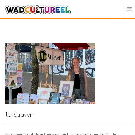
HOME
PROGRAMMA
DEELNEMERS
DOE MEE
CONTACT
ORGANISATIE
Illu-Straver
Illu-Straver is ook deze keer weer met een kleurrijke, inspirerende