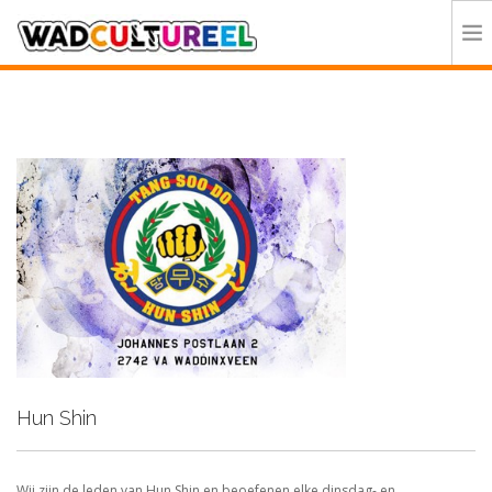
HOME
PROGRAMMA
DEELNEMERS
DOE MEE
CONTACT
ORGANISATIE
Hun Shin
Wij zijn de leden van Hun Shin en beoefenen elke dinsdag- en