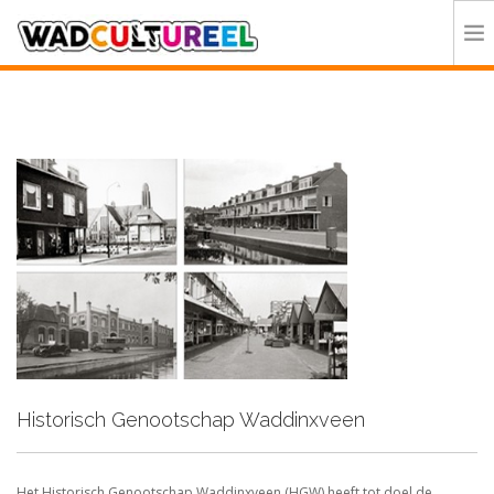
HOME
PROGRAMMA
DEELNEMERS
DOE MEE
CONTACT
ORGANISATIE
Historisch Genootschap Waddinxveen
Het Historisch Genootschap Waddinxveen (HGW) heeft tot doel de