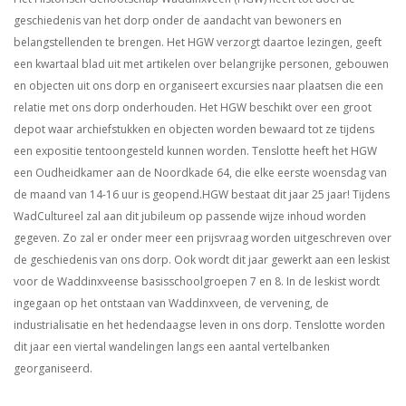
geschiedenis van het dorp onder de aandacht van bewoners en
belangstellenden te brengen. Het HGW verzorgt daartoe lezingen, geeft
een kwartaal blad uit met artikelen over belangrijke personen, gebouwen
en objecten uit ons dorp en organiseert excursies naar plaatsen die een
relatie met ons dorp onderhouden. Het HGW beschikt over een groot
depot waar archiefstukken en objecten worden bewaard tot ze tijdens
een expositie tentoongesteld kunnen worden. Tenslotte heeft het HGW
een Oudheidkamer aan de Noordkade 64, die elke eerste woensdag van
de maand van 14-16 uur is geopend.HGW bestaat dit jaar 25 jaar! Tijdens
WadCultureel zal aan dit jubileum op passende wijze inhoud worden
gegeven. Zo zal er onder meer een prijsvraag worden uitgeschreven over
de geschiedenis van ons dorp. Ook wordt dit jaar gewerkt aan een leskist
voor de Waddinxveense basisschoolgroepen 7 en 8. In de leskist wordt
ingegaan op het ontstaan van Waddinxveen, de vervening, de
industrialisatie en het hedendaagse leven in ons dorp. Tenslotte worden
dit jaar een viertal wandelingen langs een aantal vertelbanken
georganiseerd.