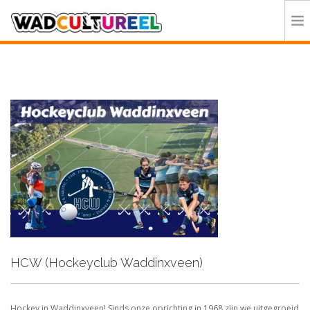
HOME
PROGRAMMA
DEELNEMERS
DOE MEE
CONTACT
ORGANISATIE
HCW (Hockeyclub Waddinxveen)
Hockey in Waddinxveen! Sinds onze oprichting in 1968 zijn we uitgegroeid