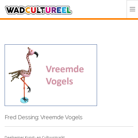
HOME
PROGRAMMA
DEELNEMERS
DOE MEE
CONTACT
ORGANISATIE
Fred Dessing: Vreemde Vogels
Deelnemer Kunst- en Cultuurmarkt