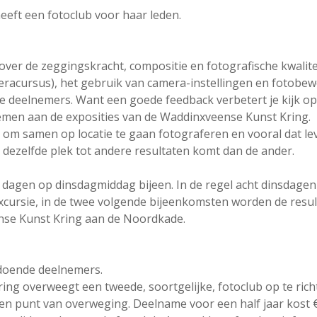
eft een fotoclub voor haar leden.
ver de zeggingskracht, compositie en fotografische kwalitei
meracursus), het gebruik van camera-instellingen en fotobew
de deelnemers. Want een goede feedback verbetert je kijk o
nemen aan de exposities van de Waddinxveense Kunst Kring.
om samen op locatie te gaan fotograferen en vooral dat lev
p dezelfde plek tot andere resultaten komt dan de ander.
 dagen op dinsdagmiddag bijeen. In de regel acht dinsdagen
excursie, in de twee volgende bijeenkomsten worden de resu
se Kunst Kring aan de Noordkade.
ldoende deelnemers.
ng overweegt een tweede, soortgelijke, fotoclub op te rich
en punt van overweging. Deelname voor een half jaar kost €